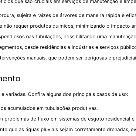
fícios que são cruciais em serviços de manutenção e limpe
rdura, sujeira e raízes de árvores de maneira rápida e efic
a e não requer produtos químicos, minimizando o impacto a
ispendiosos nas tubulações, possibilitando uma manutençã
egmentos, desde residências a indústrias e serviços públic
ntervenções manuais, que podem ser perigosas e prejudiciai
mento
e variadas. Confira alguns dos principais casos de uso:
uos acumulados em tubulações produtivas.
m problemas de fluxo em sistemas de esgoto residencial e 
ante que as águas pluviais sejam corretamente drenadas, e