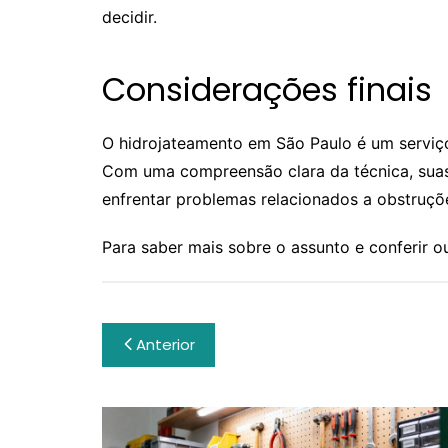
decidir.
Considerações finais
O hidrojateamento em São Paulo é um serviço
Com uma compreensão clara da técnica, suas 
enfrentar problemas relacionados a obstruçõ
Para saber mais sobre o assunto e conferir 
Navegação
Anterior
de
Post