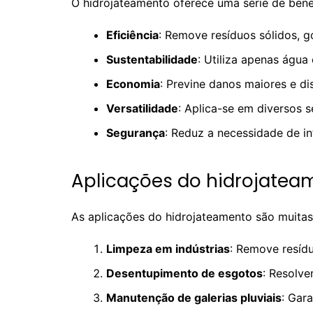
O hidrojateamento oferece uma série de bene
Eficiência
: Remove resíduos sólidos, go
Sustentabilidade
: Utiliza apenas águ
Economia
: Previne danos maiores e d
Versatilidade
: Aplica-se em diversos s
Segurança
: Reduz a necessidade de i
Aplicações do hidrojatea
As aplicações do hidrojateamento são muitas 
Limpeza em indústrias
: Remove resíd
Desentupimento de esgotos
: Resolve
Manutenção de galerias pluviais
: Gar