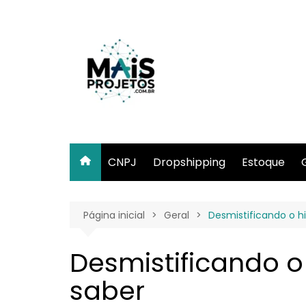
Ir
para
o
conteúdo
CNPJ
Dropshipping
Estoque
Página inicial
Geral
Desmistificando o h
Desmistificando o
saber