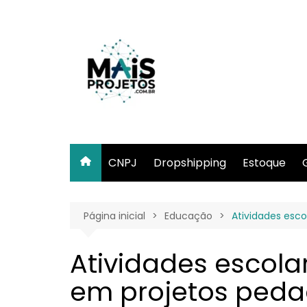
Ir
para
o
conteúdo
CNPJ
Dropshipping
Estoque
Página inicial
Educação
Atividades esc
Atividades escola
em projetos peda