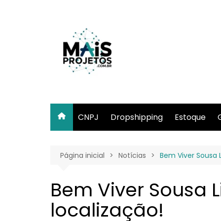
Ir
para
o
conteúdo
CNPJ
Dropshipping
Estoque
Página inicial
Notícias
Bem Viver Sousa L
Bem Viver Sousa L
localização!