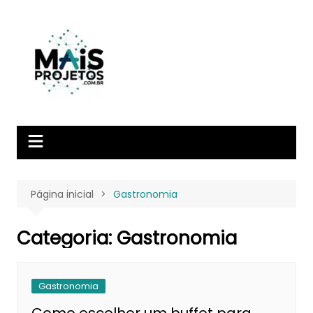
Ir
para
o
conteúdo
Página inicial
Gastronomia
Categoria:
Gastronomia
Gastronomia