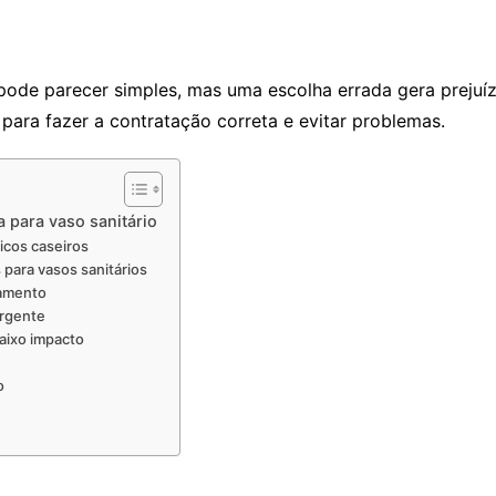
pode parecer simples, mas uma escolha errada gera prejuíz
s para fazer a contratação correta e evitar problemas.
 para vaso sanitário
icos caseiros
para vasos sanitários
camento
urgente
aixo impacto
o