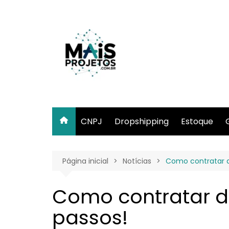
Ir
para
o
conteúdo
CNPJ
Dropshipping
Estoque
Página inicial
Notícias
Como contratar d
Como contratar de
passos!