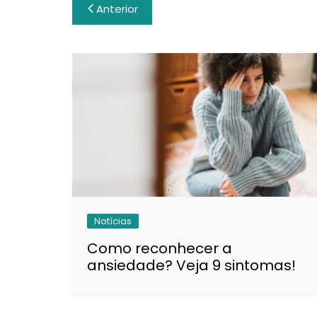
Navegação
Anterior
de
Post
Notícias
Como reconhecer a
ansiedade? Veja 9 sintomas!