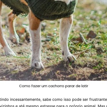
Como fazer um cachorro parar de latir​
indo incessantemente, sabe como isso pode ser frustrante. 
izinhos e até mesmo estresse para o próprio animal. Mas 