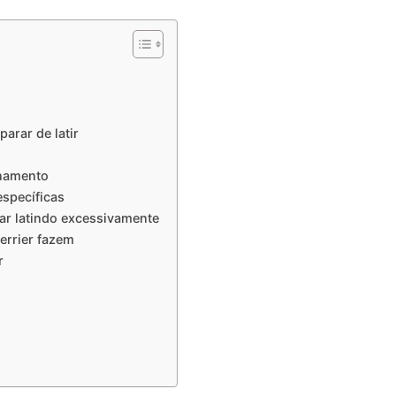
arar de latir
inamento
específicas
ar latindo excessivamente
errier fazem
r