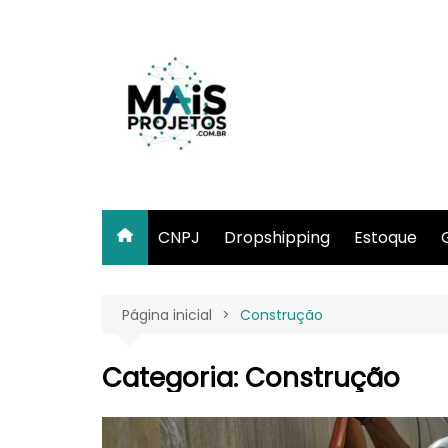
Ir
para
o
conteúdo
CNPJ
Dropshipping
Estoque
Página inicial
Construção
Categoria:
Construção