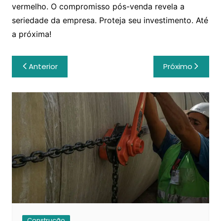
vermelho. O compromisso pós-venda revela a
seriedade da empresa. Proteja seu investimento. Até
a próxima!
Navegação
Anterior
Próximo
de
Post
Construção